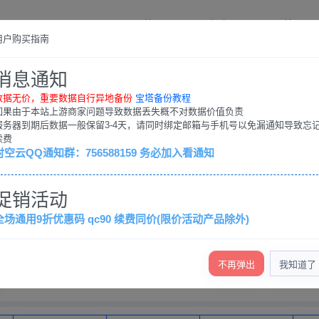
首页
帮助
工单
用户购买指南
消息通知
数据无价，重要数据自行异地备份
宝塔备份教程
如果由于本站上游商家问题导致数据丢失概不对数据价值负责
服务器到期后数据一般保留3-4天，请同时绑定邮箱与手机号以免漏通知导致忘
续费
时空云QQ通知群：756588159 务必加入看通知
56588159，务必加入看通知
促销活动
正常运行
全场通用9折优惠码 qc90 续费同价(限价活动产品除外)
香港云服务器
美国云服务器
国内大陆云服务器
国内大陆
不再弹出
我知道了