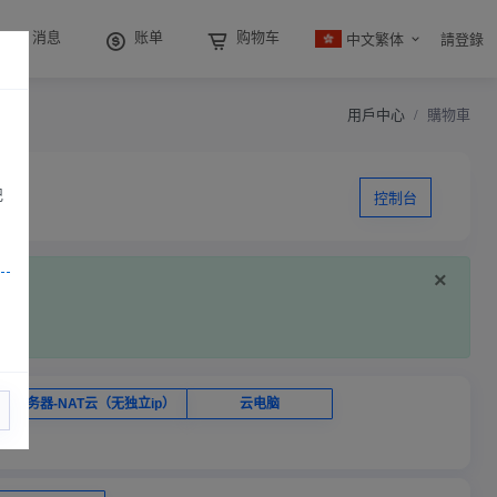
中文繁体
消息
账单
购物车
請登錄
用戶中心
購物車
记
控制台
×
云服务器-NAT云（无独立ip）
云电脑