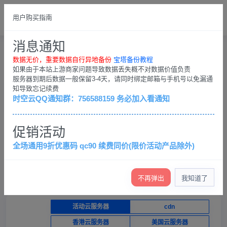
总览
中文繁体
用户购买指南
請登錄
消息通知
購物車
用戶中心
購物車
数据无价，重要数据自行异地备份
宝塔备份教程
如果由于本站上游商家问题导致数据丢失概不对数据价值负责
服务器到期后数据一般保留3-4天，请同时绑定邮箱与手机号以免漏通
知导致忘记续费
产品选购
控制台
时空云QQ通知群：756588159 务必加入看通知
×
促销活动
数据无价，重要数据自行异地备份；客户QQ群：
756588159，务必加入看通知
全场通用9折优惠码 qc90 续费同价(限价活动产品除外)
查看退款条例
查看各服务器介绍（必看）
产品价格低，不提供免费技术支持，只保证服务器正常运
行
不再弹出
我知道了
活动云服务器
cdn
香港云服务器
美国云服务器