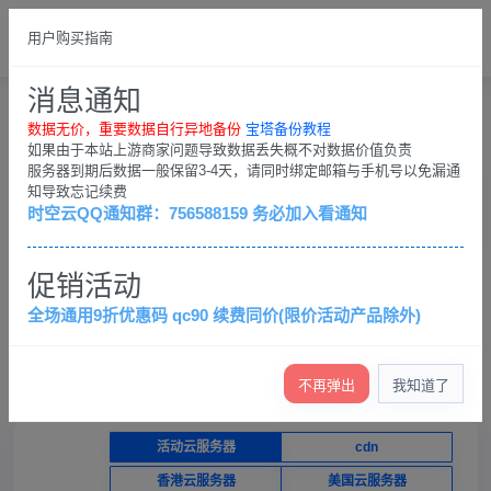
总览
中文繁体
用户购买指南
請登錄
消息通知
購物車
用戶中心
購物車
数据无价，重要数据自行异地备份
宝塔备份教程
如果由于本站上游商家问题导致数据丢失概不对数据价值负责
服务器到期后数据一般保留3-4天，请同时绑定邮箱与手机号以免漏通
知导致忘记续费
产品选购
控制台
时空云QQ通知群：756588159 务必加入看通知
×
促销活动
数据无价，重要数据自行异地备份；客户QQ群：
756588159，务必加入看通知
全场通用9折优惠码 qc90 续费同价(限价活动产品除外)
查看退款条例
查看各服务器介绍（必看）
产品价格低，不提供免费技术支持，只保证服务器正常运
行
不再弹出
我知道了
活动云服务器
cdn
香港云服务器
美国云服务器