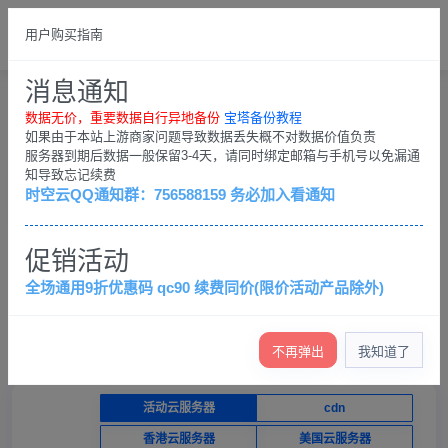
总览
中文简体
用户购买指南
请登录
消息通知
购物车
用户中心
购物车
数据无价，重要数据自行异地备份
宝塔备份教程
如果由于本站上游商家问题导致数据丢失概不对数据价值负责
服务器到期后数据一般保留3-4天，请同时绑定邮箱与手机号以免漏通
知导致忘记续费
产品选购
控制台
时空云QQ通知群：756588159 务必加入看通知
×
促销活动
数据无价，重要数据自行异地备份；客户QQ群：
756588159，务必加入看通知
全场通用9折优惠码 qc90 续费同价(限价活动产品除外)
查看退款条例
查看各服务器介绍（必看）
产品价格低，不提供免费技术支持，只保证服务器正常运
行
不再弹出
我知道了
活动云服务器
cdn
香港云服务器
美国云服务器