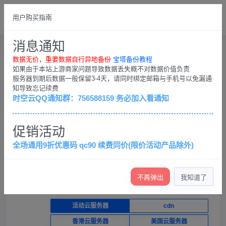
总览
中文繁体
用户购买指南
請登錄
消息通知
購物車
用戶中心
購物車
数据无价，重要数据自行异地备份
宝塔备份教程
如果由于本站上游商家问题导致数据丢失概不对数据价值负责
服务器到期后数据一般保留3-4天，请同时绑定邮箱与手机号以免漏通
知导致忘记续费
产品选购
控制台
时空云QQ通知群：756588159 务必加入看通知
×
促销活动
数据无价，重要数据自行异地备份；客户QQ群：
756588159，务必加入看通知
全场通用9折优惠码 qc90 续费同价(限价活动产品除外)
查看退款条例
查看各服务器介绍（必看）
产品价格低，不提供免费技术支持，只保证服务器正常运
行
不再弹出
我知道了
活动云服务器
cdn
香港云服务器
美国云服务器