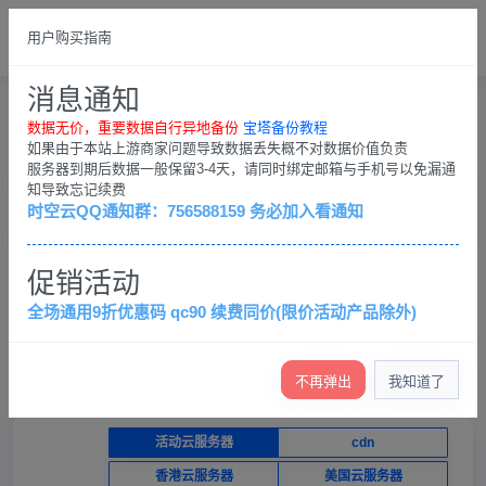
总览
English
用户购买指南
please login
消息通知
SHOPPING CART
User center
Shopping Cart
数据无价，重要数据自行异地备份
宝塔备份教程
如果由于本站上游商家问题导致数据丢失概不对数据价值负责
服务器到期后数据一般保留3-4天，请同时绑定邮箱与手机号以免漏通
知导致忘记续费
产品选购
控制台
时空云QQ通知群：756588159 务必加入看通知
×
促销活动
数据无价，重要数据自行异地备份；客户QQ群：
756588159，务必加入看通知
全场通用9折优惠码 qc90 续费同价(限价活动产品除外)
查看退款条例
查看各服务器介绍（必看）
产品价格低，不提供免费技术支持，只保证服务器正常运
行
不再弹出
我知道了
活动云服务器
cdn
香港云服务器
美国云服务器