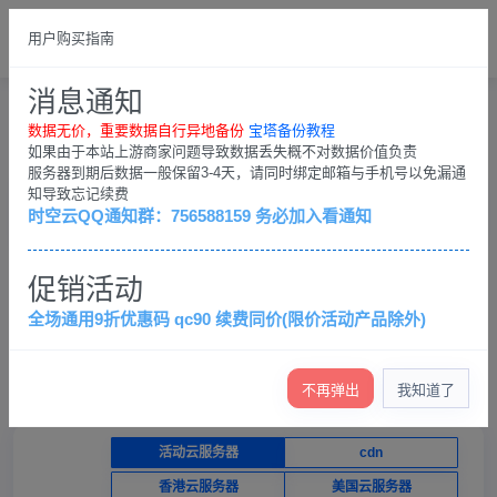
总览
English
用户购买指南
please login
消息通知
SHOPPING CART
User center
Shopping Cart
数据无价，重要数据自行异地备份
宝塔备份教程
如果由于本站上游商家问题导致数据丢失概不对数据价值负责
服务器到期后数据一般保留3-4天，请同时绑定邮箱与手机号以免漏通
知导致忘记续费
产品选购
控制台
时空云QQ通知群：756588159 务必加入看通知
×
促销活动
数据无价，重要数据自行异地备份；客户QQ群：
756588159，务必加入看通知
全场通用9折优惠码 qc90 续费同价(限价活动产品除外)
查看退款条例
查看各服务器介绍（必看）
产品价格低，不提供免费技术支持，只保证服务器正常运
行
不再弹出
我知道了
活动云服务器
cdn
香港云服务器
美国云服务器