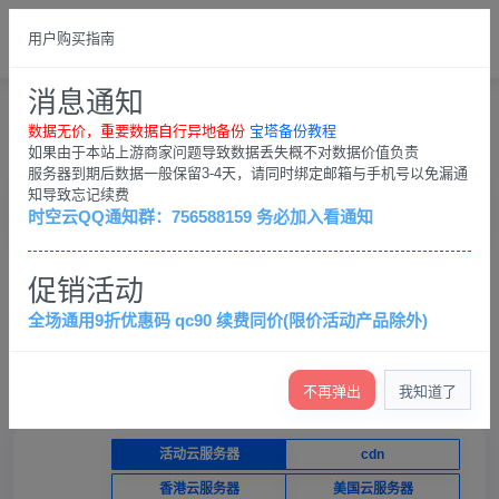
总览
中文简体
用户购买指南
请登录
消息通知
购物车
用户中心
购物车
数据无价，重要数据自行异地备份
宝塔备份教程
如果由于本站上游商家问题导致数据丢失概不对数据价值负责
服务器到期后数据一般保留3-4天，请同时绑定邮箱与手机号以免漏通
知导致忘记续费
产品选购
控制台
时空云QQ通知群：756588159 务必加入看通知
×
促销活动
数据无价，重要数据自行异地备份；客户QQ群：
756588159，务必加入看通知
全场通用9折优惠码 qc90 续费同价(限价活动产品除外)
查看退款条例
查看各服务器介绍（必看）
产品价格低，不提供免费技术支持，只保证服务器正常运
行
不再弹出
我知道了
活动云服务器
cdn
香港云服务器
美国云服务器