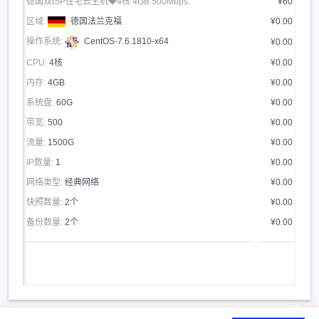
德国双ISP住宅云主机◆4核 4GB 500Mbps:
¥60
区域:
德国法兰克福
¥0.00
操作系统:
CentOS-7.6.1810-x64
¥0.00
CPU:
4核
¥0.00
内存:
4GB
¥0.00
系统盘:
60G
¥0.00
带宽:
500
¥0.00
流量:
1500G
¥0.00
IP数量:
1
¥0.00
网络类型:
经典网络
¥0.00
快照数量:
2个
¥0.00
备份数量:
2个
¥0.00